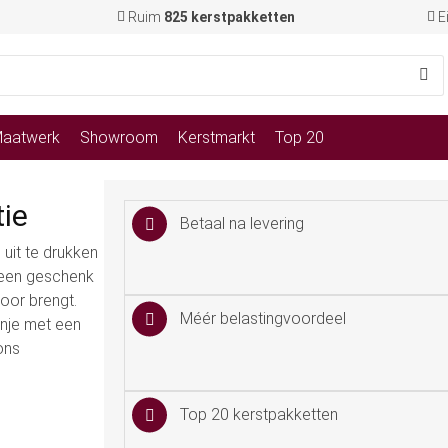
Ruim
825 kerstpakketten
E
aatwerk
Showroom
Kerstmarkt
Top 20
tie
Betaal na levering
uit te drukken
 een geschenk
toor brengt.
Méér belastingvoordeel
anje met een
ons
Top 20 kerstpakketten