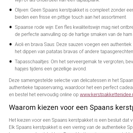
Olijven: Geen Spaans kerstpakket is compleet zonder een 
bieden een frisse en pittige touch aan het assortiment.
Spaanse rode wijn: Een fles kwaliteitswijn mag niet ontb
de perfecte aanvulling op de hartige smaken van de ham
Aioli en brava Saus: Deze sauzen voegen een authentiek S
het dippen van patatas bravas of andere tapasgerechten
Tapasschaaltjes: Om het serveergemak te vergroten, beva
hapjes tijdens een gezellige avond.
Deze samengestelde selectie van delicatessen in het Spaan
authentieke tapaservaring, waardoor het een perfect cadeau i
en bestel het eenvoudig online op
www.kerstpakkettenidee.
Waarom kiezen voor een Spaans kerst
Het kiezen voor een Spaans kerstpakket is een besluit dat 
Elk Spaans kerstpakket is een viering van de authentieke S