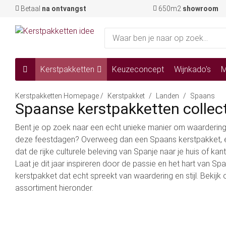
Betaal
na ontvangst
650m2
showroom
Kerstpakketten
Keuzeconcept
Wijnkado's
M
Kerstpakketten Homepage
/
Kerstpakket
/
Landen
/
Spaans
Spaanse kerstpakketten collec
Bent je op zoek naar een echt unieke manier om waardering 
deze feestdagen? Overweeg dan een Spaans kerstpakket,
dat de rijke culturele beleving van Spanje naar je huis of kan
Laat je dit jaar inspireren door de passie en het hart van Sp
kerstpakket dat echt spreekt van waardering en stijl. Bekijk 
assortiment hieronder.