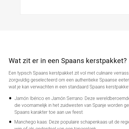
Wat zit er in een Spaans kerstpakket?
Een typisch Spaans kerstpakket zit vol met culinaire verrass
zorgvuldig geselecteerd om een authentieke Spaanse eetervar
wat je kan verwachten in een standaard Spaans kerstpakket
Jamón Ibérico en Jamón Serrano: Deze wereldberoemde S
die voornamelijk in het zuidwesten van Spanje worden ge
Spaans karakter toe aan uw feest.
Manchego kaas: Deze populaire schapenkaas uit de regio 
wijn of als onderdeel van een tapasplank.