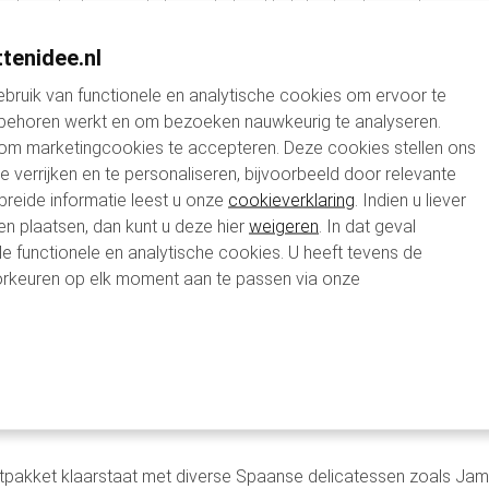
t producten van de hoogste kwaliteit die de rijke smaken en cul
s de authenticiteit. De producten, zoals de Jamón Ibérico, Manch
tenidee.nl
 maakt elk pakket niet alleen een geschenk, maar een culturel
bruik van functionele en analytische cookies om ervoor te
 behoren werkt en om bezoeken nauwkeurig te analyseren.
e van kwaliteit en zorg. De zorgvuldig samengestelde inhoud b
 om marketingcookies te accepteren. Deze cookies stellen ons
pij vaak over het hoofd worden gezien. Het geven van zo'n pak
te verrijken en te personaliseren, bijvoorbeeld door relevante
breide informatie leest u onze
cookieverklaring
. Indien u liever
 uitnodiging om te genieten en te verkennen, om nieuwe tradities t
en plaatsen, dan kunt u deze hier
weigeren
. In dat geval
le functionele en analytische cookies. U heeft tevens de
rkeuren op elk moment aan te passen via onze
ket biedt de perfecte gelegenheid om gezelligheid en culinaire 
 te maken.
paans thema om je gasten alvast in de juiste stemming te brenge
stpakket klaarstaat met diverse Spaanse delicatessen zoals Jam