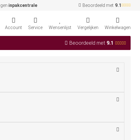
igen
inpakcentrale
Beoordeeld met
9.1
Account
Service
Wensenlijst
Vergelijken
Winkelwagen
Beoordeeld met
9.1