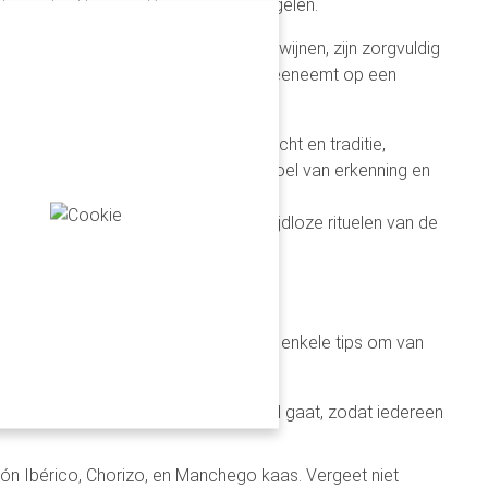
inaire tradities van Spanje weerspiegelen.
ego kaas, en traditionele Spaanse wijnen, zijn zorgvuldig
e ontdekkingstocht die de ontvanger meeneemt op een
enadrukt een waardering voor ambacht en traditie,
ket kan sterk bijdragen aan het gevoel van erkenning en
e omarmen terwijl je geniet van de tijdloze rituelen van de
verwennerij te combineren. Hier zijn enkele tips om van
n. Vermeld dat het om een tapasavond gaat, zodat iedereen
ón Ibérico, Chorizo, en Manchego kaas. Vergeet niet