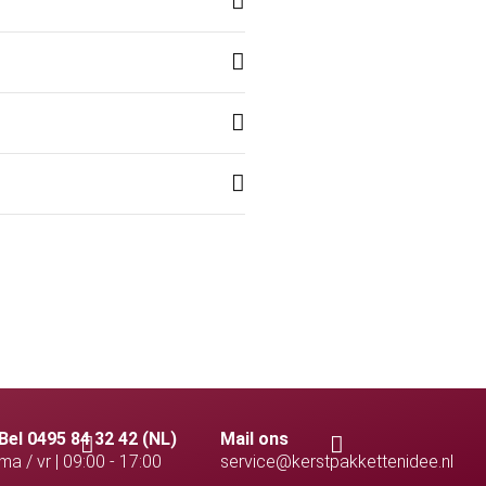
Bel 0495 84 32 42 (NL)
Mail ons
ma / vr | 09:00 - 17:00
service@kerstpakkettenidee.nl