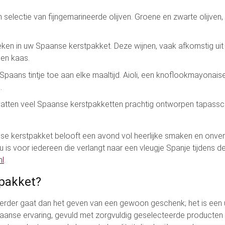
selectie van fijngemarineerde olijven. Groene en zwarte olijven
reken in uw Spaanse kerstpakket. Deze wijnen, vaak afkomstig uit
 en kaas.
paans tintje toe aan elke maaltijd. Aioli, een knoflookmayonaise,
.
tten veel Spaanse kerstpakketten prachtig ontworpen tapasschaa
se kerstpakket belooft een avond vol heerlijke smaken en onverg
s voor iedereen die verlangt naar een vleugje Spanje tijdens de 
nl
.
pakket?
verder gaat dan het geven van een gewoon geschenk; het is een ui
paanse ervaring, gevuld met zorgvuldig geselecteerde producten 