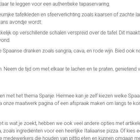
klaar te leggen voor een authentieke tapaservaring.
eurrijke tafelkleden en sfeerverlichting zoals kaarsen of zacht
aans avondje wordt.
lijk op verschillende schalen verspreid over de tafel. Dit maakt
vond.
le Spaanse dranken zoals sangria, cava, en rode wijn. Bied ook 
Neem de tijd om met elkaar te lachen en te praten, genietend v
n met het thema Spanje. Hiermee kan je zelf kiezen welke Spaan
via onze maatwerk pagina of een afspraak maken om langs te k
 is wat je zoekt, hebben we ook veel andere opties met artikele
, zoals ingrediënten voor een heerlijke Italiaanse pizza. Of kies 
 de medewerkers die houden van pittig eten en kunnen omgaan me