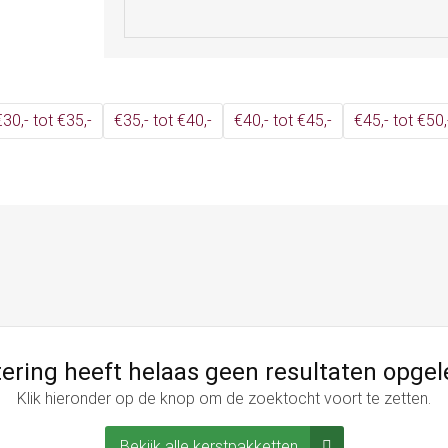
€30,- tot €35,-
€35,- tot €40,-
€40,- tot €45,-
€45,- tot €50,
ltering heeft helaas geen resultaten opgel
Klik hieronder op de knop om de zoektocht voort te zetten.
Bekijk alle kerstpakketten