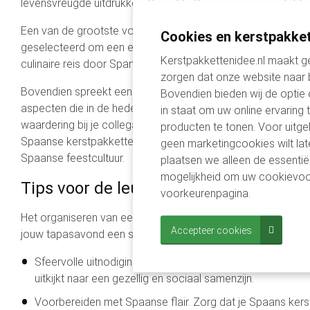
levensvreugde uitdrukken. De pakketten zijn samengesteld me
Een van de grootste voordelen van een Spaans kerstpakket i
Cookies en kerstpakket
geselecteerd om een echte Spaanse ervaring te bieden. Dit
Kerstpakkettenidee.nl maakt ge
culinaire reis door Spanje.
zorgen dat onze website naar
Bovendien spreekt een Spaans kerstpakket van een hoge mat
Bovendien bieden wij de optie
aspecten die in de hedendaagse snelle consumptiemaatschap
in staat om uw online ervaring 
waardering bij je collega's.
producten te tonen. Voor uitge
Spaanse kerstpakketten zijn niet alleen cadeaus; ze zijn een
geen marketingcookies wilt lat
Spaanse feestcultuur.
plaatsen we alleen de essentië
mogelijkheid om uw cookievoo
Tips voor de leukste tapasavond
voorkeurenpagina.
Het organiseren van een tapasavond met een Spaans kerstpak
Accepteer cookies
jouw tapasavond een smaakvolle en onvergetelijke ervaring
Sfeervolle uitnodigingen. Stuur uitnodigingen met een S
uitkijkt naar een gezellig en sociaal samenzijn.
Voorbereiden met Spaanse flair. Zorg dat je Spaans ker