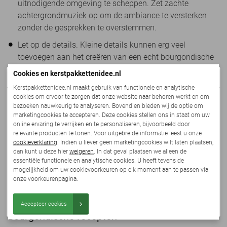
uitnodigende omgeving te scheppen. Zet zachte
achtergrondmuziek op om de ambiance te versterken
zonder de gesprekken te overstemmen.
Let op de details. Kleine details kunnen erg veel
toevoegen aan het creëren van een echt bourgondische
sfeer. Denk aan stijlvol servies, glaswerk en bestek om
Cookies en kerstpakkettenidee.nl
De nieuwe collectie komt eraan!
de tafel te verrijken. Plaats ook kleine boeketjes bloemen
Kerstpakkettenidee.nl maakt gebruik van functionele en analytische
of andere decoratieve elementen op tafel voor een
cookies om ervoor te zorgen dat onze website naar behoren werkt en om
We zijn druk bezig met het online zetten van ons
persoonlijke touch.
bezoeken nauwkeurig te analyseren. Bovendien bieden wij de optie om
vernieuwde kerstpakketten aanbod.
marketingcookies te accepteren. Deze cookies stellen ons in staat om uw
Voeg interactieve elementen toe. Maak de avond
online ervaring te verrijken en te personaliseren, bijvoorbeeld door
Deze staat uiterlijk
maandag 10 augustus
live en is
relevante producten te tonen. Voor uitgebreide informatie leest u onze
interactief door bijvoorbeeld een kaasproeverij te
vanaf dat moment te bestellen.
cookieverklaring
. Indien u liever geen marketingcookies wilt laten plaatsen,
organiseren waarbij gasten verschillende soorten kaas
dan kunt u deze hier
weigeren
. In dat geval plaatsen we alleen de
kunnen proeven en beoordelen. Een andere optie is het
essentiële functionele en analytische cookies. U heeft tevens de
Met feestelijke groet,
mogelijkheid om uw cookievoorkeuren op elk moment aan te passen via
organiseren van een korte kookworkshop waarbij gasten
Team:
Kerstpakkettenidee.nl
onze voorkeurenpagina.
leren hoe ze een specifiek gerecht van het menu kunnen
bereiden.
Bekijk collectie
Accepteer cookies
Bourgondische recepten