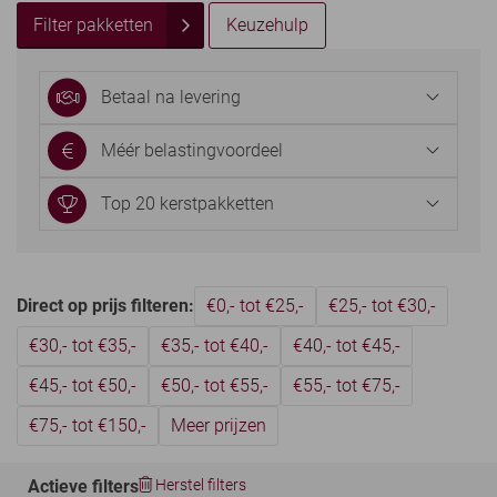
Filter pakketten
Keuzehulp
Betaal na levering
Méér belastingvoordeel
Top 20 kerstpakketten
Direct op prijs filteren:
€0,- tot €25,-
€25,- tot €30,-
€30,- tot €35,-
€35,- tot €40,-
€40,- tot €45,-
€45,- tot €50,-
€50,- tot €55,-
€55,- tot €75,-
€75,- tot €150,-
Meer prijzen
Actieve filters
Herstel filters