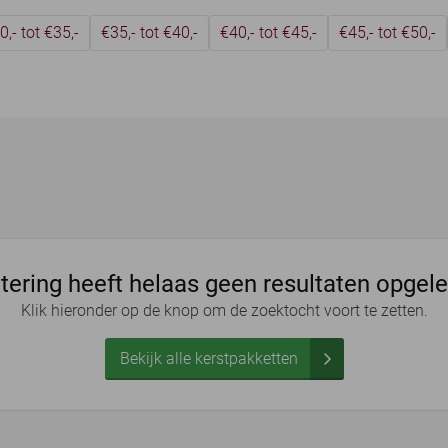
0,- tot €35,-
€35,- tot €40,-
€40,- tot €45,-
€45,- tot €50,-
ltering heeft helaas geen resultaten opgel
Klik hieronder op de knop om de zoektocht voort te zetten.
Bekijk alle kerstpakketten