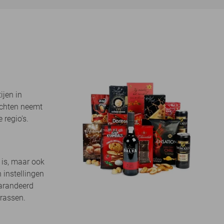
ijen in
achten neemt
 regio's.
 is, maar ook
 instellingen
garandeerd
rrassen.