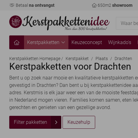
Betaal
na ontvangst
650m2
showroom
Kerstpakketten
Keuzeconcept
Wijnkado's
Kerstpakketten Homepage
/
Kerstpakket
/
Plaats
/
Drachten
Kerstpakketten voor Drachten
Bent u op zoek naar mooie en kwalitatieve kerstpakketten e
gevestigd in Drachten? Dan bent u bij kerstpakkettenidee aa
adres. Kerstmis is elk jaar weer een van de mooiste feestda
in Nederland mogen vieren. Families komen samen, eten le
gerechten en genieten van een gezellige avond.
Filter pakketten
Keuzehulp