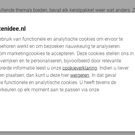
illende thema's bieden, bevat elk kerstpakket weer wat anders. 
gezonde producten, zoals groentechips, kruiden en oliën. Daarb
n u in Drachten op zoek bent naar gezonde kerstpakketten, dan he
ctie komt eraan!
tenidee.nl
aag
en ook meteen even
Kerstpakket Arnhem
.
bruik van functionele en analytische cookies om ervoor te
We zijn druk bezig met het online ze
behoren werkt en om bezoeken nauwkeurig te analyseren.
vernieuwde kerstpakketten aanbod.
om marketingcookies te accepteren. Deze cookies stellen ons in
nvoudig. U klikt op uw gewenste kerstpakket, geeft een hoeveelh
Deze staat uiterlijk
maandag 10 aug
verrijken en te personaliseren, bijvoorbeeld door relevante
g met het samenstellen van uw kerstpakketten. Hiermee verzekere
vanaf dat moment te bestellen.
breide informatie leest u onze
cookieverklaring
. Indien u liever
t dan niet te lang met bestellen, want de kans is aanwezig dat
en plaatsen, dan kunt u deze hier
weigeren
. In dat geval
Met feestelijke groet,
le functionele en analytische cookies. U heeft tevens de
Team:
Kerstpakkettenidee.nl
rkeuren op elk moment aan te passen via onze
Bekijk collectie
pakketten. Doordat we elk jaar vele bestellingen ontvangen uit 
pallets via vrachtwagens getransporteerd, maar kunnen ook met
 tijdstip. Bestellingen worden op werkdagen tussen 08:00 en 18:0
aar bijvoorbeeld
Uden
even weten.