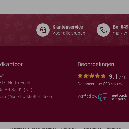
Klantenservice
Bel 049
Voor alle vragen
ma / vr 
dkantoor
Beoordelingen
9.1
 42
/ 10
EM, Nederweert
Gebaseerd op 593 reviews
5 84 32 42 (NL)
vice@kerstpakkettenidee.nl
Verified by: