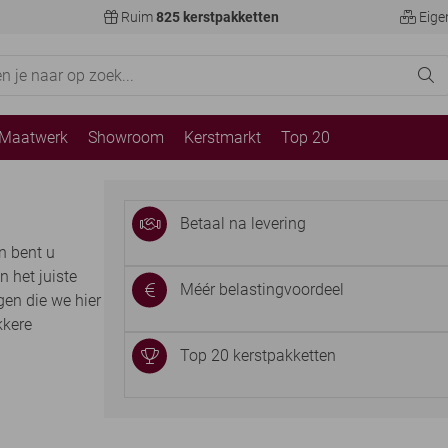
Ruim
825 kerstpakketten
Eige
Maatwerk
Showroom
Kerstmarkt
Top 20
Betaal na levering
n bent u
n het juiste
Méér belastingvoordeel
gen die we hier
kkere
Top 20 kerstpakketten