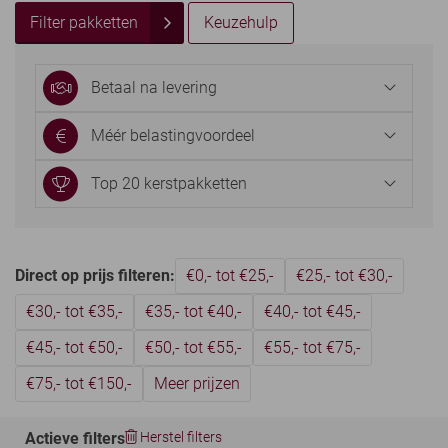
Filter pakketten
Keuzehulp
Betaal na levering
Méér belastingvoordeel
Top 20 kerstpakketten
Direct op prijs filteren:
€0,- tot €25,-
€25,- tot €30,-
€30,- tot €35,-
€35,- tot €40,-
€40,- tot €45,-
€45,- tot €50,-
€50,- tot €55,-
€55,- tot €75,-
€75,- tot €150,-
Meer prijzen
Actieve filters
Herstel filters