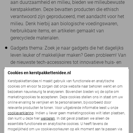
aan duurzaamheid en milieu, bieden we milieubewuste
kerstpakketten. Deze bevatten producten die ethisch
verantwoord zijn geproduceerd, met aandacht voor het
milieu. Denk hierbij aan biologische voedingswaren,
herbruikbare items, en artikelen gemaakt van
gerecyclede materialen.
Gadgets thema: Zoek je naar gadgets die het dagelijks
leven leuker of makkelijker maken? Geen probleem! Van
de nieuwste tech-accessoires tot innovatieve huis- en
keukengadgets, onze kerstpakketten zitten vol met
Cookies en kerstpakkettenidee.nl
De nieuwe collectie komt eraan!
verrassende en praktische items.
Kerstpakkettenidee.nl maakt gebruik van functionele en analytische
Personalisatie: Mensen zoeken naar manieren om
cookies om ervoor te zorgen dat onze website naar behoren werkt en om
We zijn druk bezig met het online zetten van ons
bezoeken nauwkeurig te analyseren. Bovendien bieden wij de optie om
kerstpakketten nog persoonlijker en relevanter te maken
vernieuwde kerstpakketten aanbod.
marketingcookies te accepteren. Deze cookies stellen ons in staat om uw
voor hun collega's en relaties. Dit betekent niet alleen het
online ervaring te verrijken en te personaliseren, bijvoorbeeld door
Deze staat uiterlijk
maandag 10 augustus
live en is
kiezen van specifieke items die aansluiten bij de
relevante producten te tonen. Voor uitgebreide informatie leest u onze
vanaf dat moment te bestellen.
cookieverklaring
. Indien u liever geen marketingcookies wilt laten plaatsen,
interesse van de ontvanger, maar ook het aanpassen
dan kunt u deze hier
weigeren
. In dat geval plaatsen we alleen de
van de verpakking en het integreren van
essentiële functionele en analytische cookies. U heeft tevens de
Met feestelijke groet,
gepersonaliseerde berichten of bedrijfslogo's.
mogelijkheid om uw cookievoorkeuren op elk moment aan te passen via
Team:
Kerstpakkettenidee.nl