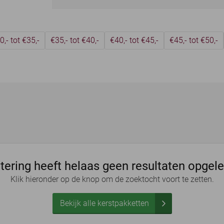
0,- tot €35,-
€35,- tot €40,-
€40,- tot €45,-
€45,- tot €50,-
ltering heeft helaas geen resultaten opgel
Klik hieronder op de knop om de zoektocht voort te zetten.
Bekijk alle kerstpakketten