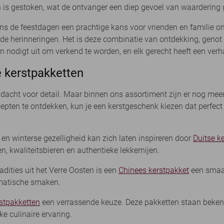
 is gestoken, wat de ontvanger een diep gevoel van waardering 
ens de feestdagen een prachtige kans voor vrienden en familie 
vende herinneringen. Het is deze combinatie van ontdekking, geno
nodigt uit om verkend te worden, en elk gerecht heeft een verhaa
e kerstpakketten
dacht voor detail. Maar binnen ons assortiment zijn er nog meer 
pten te ontdekken, kun je een kerstgeschenk kiezen dat perfect
en winterse gezelligheid kan zich laten inspireren door
Duitse k
en, kwaliteitsbieren en authentieke lekkernijen.
radities uit het Verre Oosten is een
Chinees kerstpakket
een smaak
omatische smaken.
stpakketten
een verrassende keuze. Deze pakketten staan beken
ke culinaire ervaring.