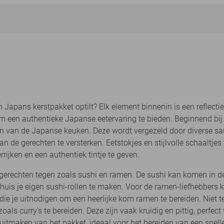
Japans kerstpakket optilt? Elk element binnenin is een reflectie 
m een authentieke Japanse eetervaring te bieden. Beginnend bij 
teen van de Japanse keuken. Deze wordt vergezeld door diverse sa
de gerechten te versterken. Eetstokjes en stijlvolle schaaltjes 
ijken en een authentiek tintje te geven.
e gerechten tegen zoals sushi en ramen. De sushi kan komen in 
 thuis je eigen sushi-rollen te maken. Voor de ramen-liefhebbers
ie je uitnodigen om een heerlijke kom ramen te bereiden. Niet te
ls curry's te bereiden. Deze zijn vaak kruidig en pittig, perfect
itmaken van het pakket, ideaal voor het bereiden van een snell