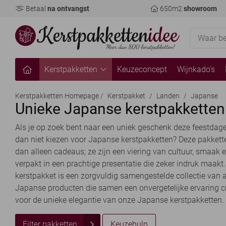
Betaal
na ontvangst
650m2
showroom
Kerstpakketten
Keuzeconcept
Wijnkado's
Kerstpakketten Homepage
/
Kerstpakket
/
Landen
/
Japanse
Unieke Japanse kerstpakketten
Als je op zoek bent naar een uniek geschenk deze feestda
dan niet kiezen voor Japanse kerstpakketten? Deze pakkett
dan alleen cadeaus; ze zijn een viering van cultuur, smaak en
verpakt in een prachtige presentatie die zeker indruk maakt
kerstpakket is een zorgvuldig samengestelde collectie van 
Japanse producten die samen een onvergetelijke ervaring cr
voor de unieke elegantie van onze Japanse kerstpakketten.
Filter pakketten
Keuzehulp