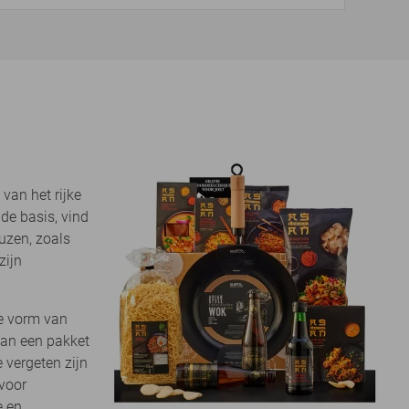
van het rijke
de basis, vind
uzen, zoals
zijn
de vorm van
 kan een pakket
 vergeten zijn
 voor
e en