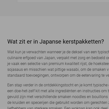
Wat zit er in Japanse kerstpakketten?
Wat kun je verwachten wanneer je de deksel van een typisch 
culinaire erfgoed van Japan, verpakt met zorg en bedoeld o
je vaak een selectie van premium kwaliteit rijst, de hoeks
sojasaus en misschien wat pittige wasabi, om de smaken van 
standaard toevoegingen, ontworpen om de eetervaring te verr
Een stap verder in de ontdekkingstocht en je komt typisch
een doe-het-zelf kit met alle ingrediënten en instructies om
gevuld zijn met verschillende smaken noodles en bouillons d
de kruiden en specerijen die gebruikt worden om gerechten zoa
liefhebbers van sterkere smaken. Een wokpan kan ook deel u