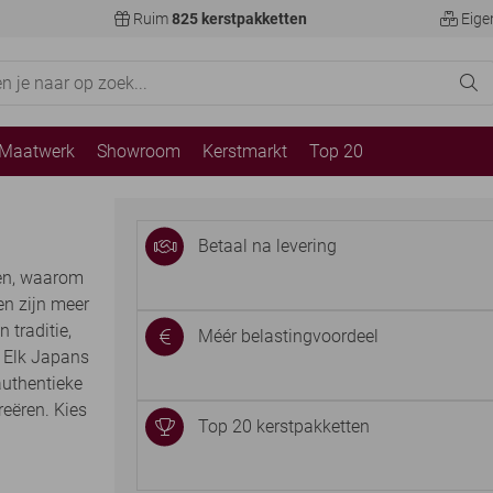
Ruim
825 kerstpakketten
Eige
Maatwerk
Showroom
Kerstmarkt
Top 20
Betaal na levering
gen, waarom
en zijn meer
 traditie,
Méér belastingvoordeel
. Elk Japans
authentieke
eëren. Kies
Top 20 kerstpakketten