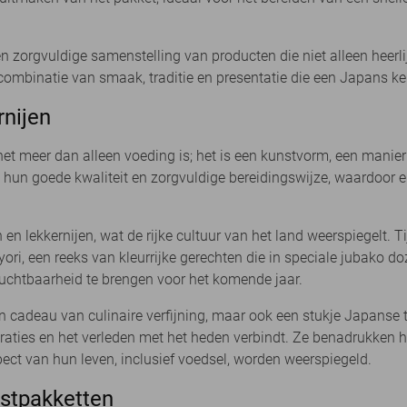
en zorgvuldige samenstelling van producten die niet alleen heerl
combinatie van smaak, traditie en presentatie die een Japans ke
rnijen
 het meer dan alleen voeding is; het is een kunstvorm, een manie
 hun goede kwaliteit en zorgvuldige bereidingswijze, waardoor
 en lekkernijen, wat de rijke cultuur van het land weerspiegelt. 
ri, een reeks van kleurrijke gerechten die in speciale jubako d
uchtbaarheid te brengen voor het komende jaar.
n cadeau van culinaire verfijning, maar ook een stukje Japanse tr
neraties en het verleden met het heden verbindt. Ze benadrukk
pect van hun leven, inclusief voedsel, worden weerspiegeld.
stpakketten