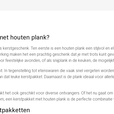
met houten plank?
 kerstgeschenk. Ten eerste is een houten plank een stijlvol en e
erking maken het een prachtig geschenk dat je met trots kunt geve
oor feestelijke avonden, of als snijplank in de keuken, de mogelijk
t. In tegenstelling tot etenswaren die vaak snel vergeten worden
 dat leuke kerstpakket. Daarnaast is de plank ideaal voor aller
t het ook geschikt voor diverse ontvangers. Of het nu gaat om c
om, een kerstpakket met houten plank is de perfecte combinatie v
stpakketten