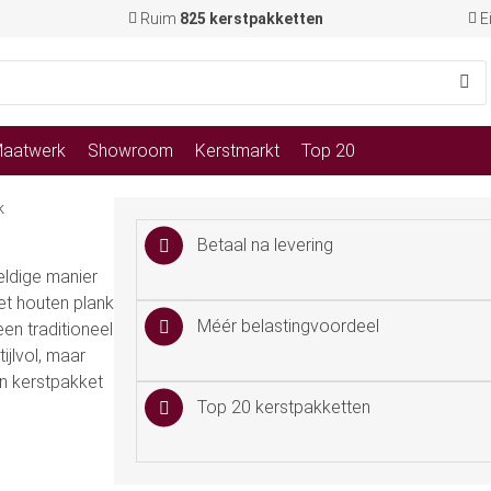
Ruim
825 kerstpakketten
E
aatwerk
Showroom
Kerstmarkt
Top 20
k
Betaal na levering
eldige manier
et houten plank
Méér belastingvoordeel
een traditioneel
ijlvol, maar
en kerstpakket
Top 20 kerstpakketten
.