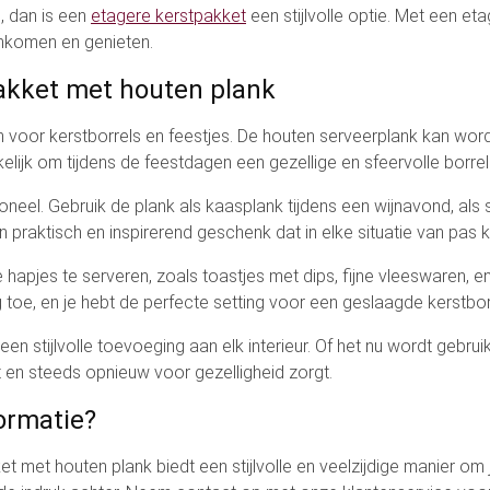
s, dan is een
etagere kerstpakket
een stijlvolle optie. Met een et
enkomen en genieten.
pakket met houten plank
voor kerstborrels en feestjes. De houten serveerplank kan worden
lijk om tijdens de feestdagen een gezellige en sfeervolle borrel
oneel. Gebruik de plank als kaasplank tijdens een wijnavond, als s
n praktisch en inspirerend geschenk dat in elke situatie van pas 
 hapjes te serveren, zoals toastjes met dips, fijne vleeswaren, e
 toe, en je hebt de perfecte setting voor een geslaagde kerstbor
n stijlvolle toevoeging aan elk interieur. Of het nu wordt gebruik
t en steeds opnieuw voor gezelligheid zorgt.
ormatie?
t met houten plank biedt een stijlvolle en veelzijdige manier om 