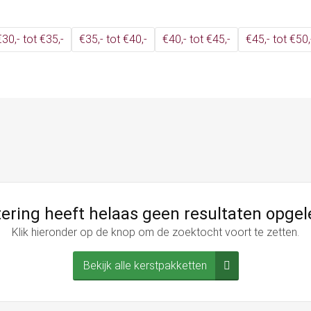
€30,- tot €35,-
€35,- tot €40,-
€40,- tot €45,-
€45,- tot €50,
ltering heeft helaas geen resultaten opgel
Klik hieronder op de knop om de zoektocht voort te zetten.
Bekijk alle kerstpakketten