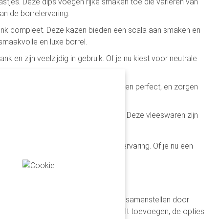
astjes. Deze dips voegen rijke smaken toe die variëren van
an de borrelervaring.
plank compleet. Deze kazen bieden een scala aan smaken en
maakvolle en luxe borrel.
 en zijn veelzijdig in gebruik. Of je nu kiest voor neutrale
anken complementeren de hapjes en kazen perfect, en zorgen
mengaat met de andere ingrediënten. Deze vleeswaren zijn
ij te dragen aan de perfecte borrelervaring. Of je nu een
tijlvolle en smakelijke traktatie.
 Bedrijven kunnen hun kerstpakketten samenstellen door
rfijnde wijnen of exclusieve kazen wilt toevoegen, de opties