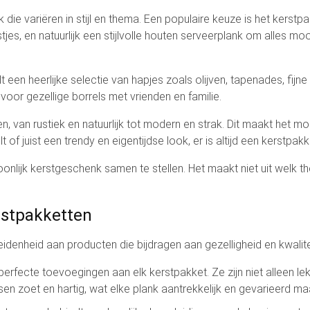
 die variëren in stijl en thema. Een populaire keuze is het kerstp
jes, en natuurlijk een stijlvolle houten serveerplank om alles mo
t een heerlijke selectie van hapjes zoals olijven, tapenades, fij
voor gezellige borrels met vrienden en familie.
n, van rustiek en natuurlijk tot modern en strak. Dit maakt het m
 of juist een trendy en eigentijdse look, er is altijd een kerstpakk
onlijk kerstgeschenk samen te stellen. Het maakt niet uit welk th
rstpakketten
denheid aan producten die bijdragen aan gezelligheid en kwalite
n perfecte toevoegingen aan elk kerstpakket. Ze zijn niet alleen 
n zoet en hartig, wat elke plank aantrekkelijk en gevarieerd ma