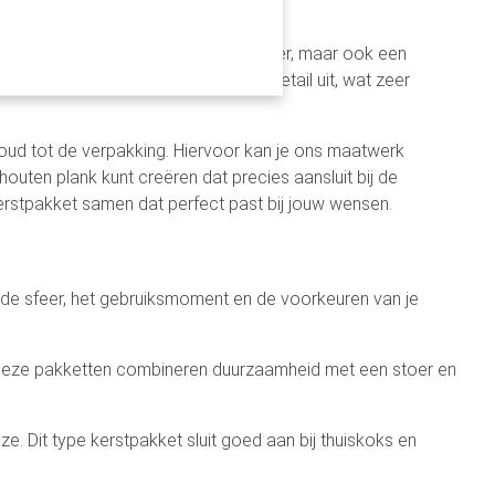
nger.
e geschenken niet alleen persoonlijker, maar ook een
traalt kwaliteit en aandacht voor detail uit, wat zeer
nhoud tot de verpakking. Hiervoor kan je ons maatwerk
outen plank kunt creëren dat precies aansluit bij de
kerstpakket samen dat perfect past bij jouw wensen.
 de sfeer, het gebruiksmoment en de voorkeuren van je
 Deze pakketten combineren duurzaamheid met een stoer en
e. Dit type kerstpakket sluit goed aan bij thuiskoks en