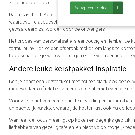
zijn eindeloos. Deze maatwerk mogelijkheden zorgen ervoor
Accepteer cookies
Daarnaast biedt Kerstpakketten Idee de optie om je bedrijf
waardevol relatiegeschenk dat je merk op een stijlvolle man
gewaardeerd zal worden door de ontvangers.
Het proces van personalisatie is eenvoudig en flexibel. Je 
formulier invullen of een afspraak maken om langs te komen 
boodschap die je wilt overbrengen en de waardering die je w
Andere leuke kerstpakket inspiratie
Ben je naast een kerstpakket met houten plank ook benieuw
medewerkers of relaties zijn er diverse alternatieven die net z
Voor wie houdt van een robuuste uitstraling en herbruikbare
ambachtelijk karakter, waarbij de houten kist ook na de feest
Wanneer de focus meer ligt op koken en dagelijks gebruik in
liefhebbers van gezellig tafelen, en biedt volop mogelijkhe