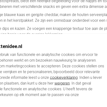
estospreads, biedt een heerlijke begeleiding voor de hapjes en to
combineren met verschillende snacks en geven een extra dimensie a
ttige blauwe kaas en gerijpte cheddar, maken de houten serveer
 in het kerstpakket. Ze zijn een onmisbaar onderdeel voor een s
 dips en kazen. Ze voegen een knapperige textuur toe aan de plank
ige basis voor de overige lekkernijen.
ijne wijnen voegt extra plezier toe aan het kerstpakket. Deze dr
tenidee.nl
aken het pakket extra speciaal en feestelijk.
bruik van functionele en analytische cookies om ervoor te
, salami en fijne ham voegen een hartige smaak toe die goed sa
 behoren werkt en om bezoeken nauwkeurig te analyseren.
rlijke aanvulling die iedereen zal waarderen.
 om marketingcookies te accepteren. Deze cookies stellen ons
or kwaliteit en heerlijkheid. Elk item is zorgvuldig gekozen om b
te verrijken en te personaliseren, bijvoorbeeld door relevante
stpakket, een kerstpakket met houten plank zorgt altijd voor een s
breide informatie leest u onze
cookieverklaring
. Indien u liever
en plaatsen, dan kunt u deze hier
weigeren
. In dat geval
le functionele en analytische cookies. U heeft tevens de
rkeuren op elk moment aan te passen via onze
e mogelijkheid tot maatwerk en personalisatie vanaf 100 stuks.
keuren van hun medewerkers of klanten. Of je nu luxe snacks, ve