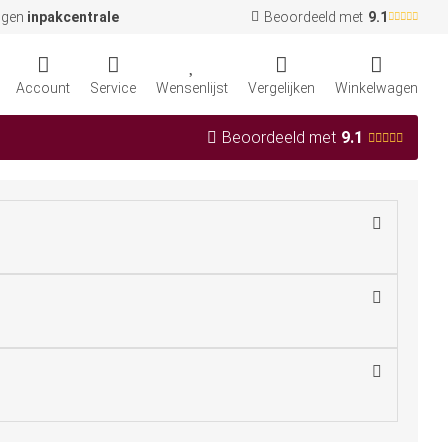
igen
inpakcentrale
Beoordeeld met
9.1
Account
Service
Wensenlijst
Vergelijken
Winkelwagen
Beoordeeld met
9.1