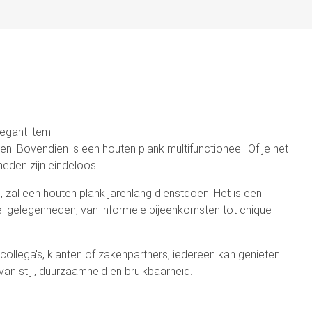
legant item
n. Bovendien is een houten plank multifunctioneel. Of je het
heden zijn eindeloos.
, zal een houten plank jarenlang dienstdoen. Het is een
lei gelegenheden, van informele bijeenkomsten tot chique
ollega's, klanten of zakenpartners, iedereen kan genieten
an stijl, duurzaamheid en bruikbaarheid.