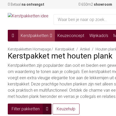
Betaal
na ontvangst
650m2
showroom
Kerstpakketten
Keuzeconcept
Wijnkado's
M
Kerstpakketten Homepage
/
Kerstpakket
/
Artikel
/
Houten plan
Kerstpakket met houten plank
Kerstpakketten zijn populairder dan ooit en bieden een gew
om waardering te tonen aan je collega's. Een kerstpakket m
voegt een extra vleugje elegantie toe aan de lekkernijen uit 
kerstpakket. Deze prachtige houten planken zijn niet alleen st
ook praktisch en multifunctioneel. Ontdek de charme van e
met houten plank hieronder en verras je collega's en relaties
Filter pakketten
Keuzehulp