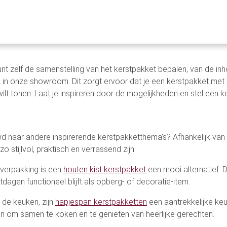
 dat elk pakket uniek is en speciaal samengesteld voor de ontva
slogo en naam toe te voegen aan de kerstpakketten. Dit maakt d
ier promoot. Een gepersonaliseerd kerstpakket met houten plank s
kunt zelf de samenstelling van het kerstpakket bepalen, van de i
in onze showroom. Dit zorgt ervoor dat je een kerstpakket met h
ilt tonen. Laat je inspireren door de mogelijkheden en stel een 
d naar andere inspirerende kerstpakketthema’s? Afhankelijk van
o stijlvol, praktisch en verrassend zijn.
 verpakking is een
houten kist kerstpakket
een mooi alternatief.
dagen functioneel blijft als opberg- of decoratie-item.
 de keuken, zijn
hapjespan kerstpakketten
een aantrekkelijke keuz
den om samen te koken en te genieten van heerlijke gerechten.