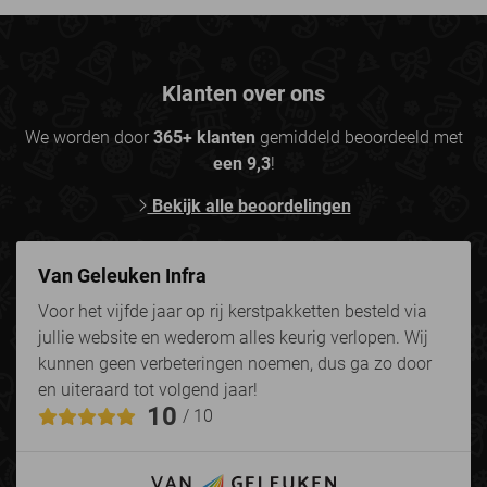
Klanten over ons
We worden door
365+ klanten
gemiddeld beoordeeld met
een 9,3
!
Bekijk alle beoordelingen
Van Geleuken Infra
Voor het vijfde jaar op rij kerstpakketten besteld via
jullie website en wederom alles keurig verlopen. Wij
kunnen geen verbeteringen noemen, dus ga zo door
en uiteraard tot volgend jaar!
10
/ 10