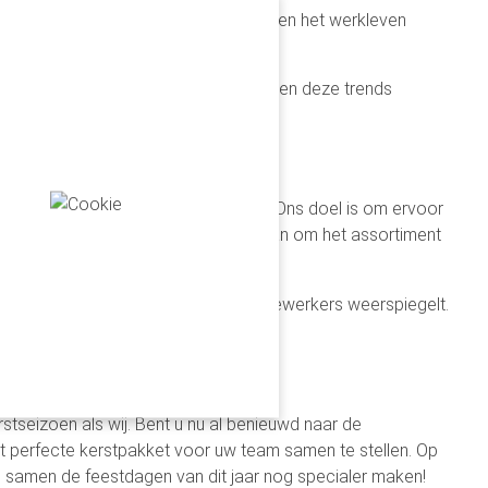
idige uitdagingen in de maatschappij en het werkleven
meer op de voorgrond treden. Wij houden deze trends
 klanten en familie.
ollectie kerstpakketten
voor dit jaar. Ons doel is om ervoor
vanger als het milieu. We zijn van plan om het assortiment
e waarden van het bedrijf en zijn medewerkers weerspiegelt.
voor uw kerstpakket.
stseizoen als wij. Bent u nu al benieuwd naar de
perfecte kerstpakket voor uw team samen te stellen. Op
e samen de feestdagen van dit jaar nog specialer maken!