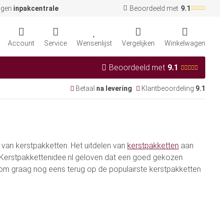
igen
inpakcentrale
Beoordeeld met
9.1
Account
Service
Wensenlijst
Vergelijken
Winkelwagen
Beoordeeld met
9.1
Betaal
na levering
Klantbeoordeling
9.1
l van kerstpakketten. Het uitdelen van
kerstpakketten
aan
n Kerstpakkettenidee.nl geloven dat een goed gekozen
rom graag nog eens terug op de populairste kerstpakketten