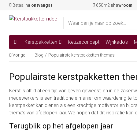
Betaal
na ontvangst
650m2
showroom
Kerstpakketten
Keuzeconcept
Wijnkado's
M
Vorige
Blog
/
Populairste kerstpakketten themas
Populairste kerstpakketten the
Kerst is altijd al een tijd van geven geweest, en in de zake
medewerkers is een traditionele manier om waardering te to
kerstpakket kan dienen als een krachtige motivator en bij
thema’s van afgelopen jaar. We hopen dat dit inspiratie ka
Terugblik op het afgelopen jaar