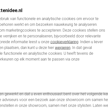
jn en zorg voor de geestelijke gezondheid bevorderen. Met de hu
tenidee.nl
n ontspanning te benadrukken.
bruik van functionele en analytische cookies om ervoor te
ivingen waarbij duurzaamheid, welzijn en inclusiviteit steeds 
 behoren werkt en om bezoeken nauwkeurig te analyseren.
electies perfect aansluiten bij onze klanten en hun werknemers,
 om marketingcookies te accepteren. Deze cookies stellen ons
te verrijken en te personaliseren, bijvoorbeeld door relevante
breide informatie leest u onze
cookieverklaring
. Indien u liever
jaar, zijn we al druk bezig met het ontwerpen van onze
nieuwe c
en plaatsen, dan kunt u deze hier
weigeren
. In dat geval
ardering is, maar ook een positieve impact heeft op zowel de ont
le functionele en analytische cookies. U heeft tevens de
tikelen en verschillende opties voor thuiswerkers.
rkeuren op elk moment aan te passen via onze
etten volledig willen personaliseren, zodat elk pakket de uniek
uwe collectie en begin nu alvast met het plannen van de keuze 
en gewerkt en dat u even enthousiast bent over het volgende ker
e adviseurs voor een bezoek aan onze showroom om samen het 
amenstellen in onze showroom, samen met onze stylisten. Laten w