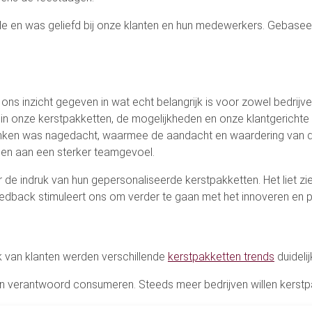
e en was geliefd bij onze klanten en hun medewerkers. Gebaseer
ns inzicht gegeven in wat echt belangrijk is voor zowel bedrijv
in onze kerstpakketten, de mogelijkheden en onze klantgerichte
nken was nagedacht, waarmee de aandacht en waardering van de
gen aan een sterker teamgevoel.
 indruk van hun gepersonaliseerde kerstpakketten. Het liet zi
rt feedback stimuleert ons om verder te gaan met het innoveren en
k van klanten werden verschillende
kerstpakketten trends
duidelij
 verantwoord consumeren. Steeds meer bedrijven willen kerstpakk