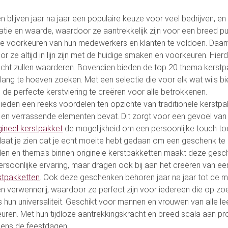
n blijven jaar na jaar een populaire keuze voor veel bedrijven, 
iatie en waarde, waardoor ze aantrekkelijk zijn voor een breed p
de voorkeuren van hun medewerkers en klanten te voldoen. Daar
 ze altijd in lijn zijn met de huidige smaken en voorkeuren. Hie
t zullen waarderen. Bovendien bieden de top 20 thema kerstpa
g te hoeven zoeken. Met een selectie die voor elk wat wils biedt
de perfecte kerstviering te creëren voor alle betrokkenen.
 bieden een reeks voordelen ten opzichte van traditionele kerstp
t en verrassende elementen bevat. Dit zorgt voor een gevoel van
gineel kerstpakket
de mogelijkheid om een persoonlijke touch toe
, laat je zien dat je echt moeite hebt gedaan om een geschenk te s
elen en thema's binnen originele kerstpakketten maakt deze gesc
ersoonlijke ervaring, maar dragen ook bij aan het creëren van een
rstpakketten
. Ook deze geschenken behoren jaar na jaar tot de m
n verwennerij, waardoor ze perfect zijn voor iedereen die op zo
 hun universaliteit. Geschikt voor mannen en vrouwen van alle le
euren. Met hun tijdloze aantrekkingskracht en breed scala aan 
jdens de feestdagen.