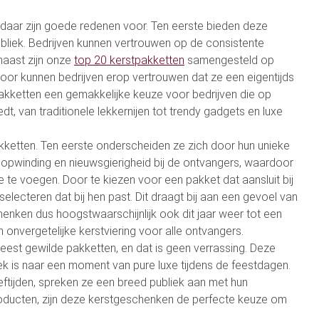
en daar zijn goede redenen voor. Ten eerste bieden deze
ubliek. Bedrijven kunnen vertrouwen op de consistente
naast zijn onze
top 20 kerstpakketten
samengesteld op
rdoor kunnen bedrijven erop vertrouwen dat ze een eigentijds
kketten een gemakkelijke keuze voor bedrijven die op
, van traditionele lekkernijen tot trendy gadgets en luxe
akketten. Ten eerste onderscheiden ze zich door hun unieke
 opwinding en nieuwsgierigheid bij de ontvangers, waardoor
 te voegen. Door te kiezen voor een pakket dat aansluit bij
electeren dat bij hen past. Dit draagt bij aan een gevoel van
henken dus hoogstwaarschijnlijk ook dit jaar weer tot een
 onvergetelijke kerstviering voor alle ontvangers.
eest gewilde pakketten, en dat is geen verrassing. Deze
ek is naar een moment van pure luxe tijdens de feestdagen.
eftijden, spreken ze een breed publiek aan met hun
producten, zijn deze kerstgeschenken de perfecte keuze om