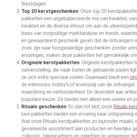
feestdagen.
Top 20 kerstgeschenken
: Onze top 20 kerstpakkette
pakketten een uitgebalanceerde mix van kwaliteit, var
kwaliteit en de diverse inhoud om aan de uiteenlopen
basis van zorgvuldige marktanalyse en trends, waardoor
en gewaardeerd geschenk geven dat de ontvangers ech
zoek zijn naar hoogwaardige geschenken zonder urenlan
ervaringen, maken deze pakketten het gemakkelijk om 
Originele kerstpakketten
: Originele kerstpakketten
samenstelling, die vaak buiten de gebaande paden lig
ze zich extra speciaal voelen. Daarnaast biedt een
ori
de interesses, hobby's of levensstijl van de ontvanger
waardering en verbondenheid. De diversiteit aan artik
populaire keuze. Ze bieden niet alleen een unieke en p
Rituals geschenken
: En dan tot slot, onze
Rituals ke
luxe pakketten bieden een ervaring naar ontspanning e
Wat onze Rituals kerstpakketten zo bijzonder maakt, is
gevarieerde assortiment aan producten en heerlijke g
collega's, zakenpartners en geliefden te verwennen ti