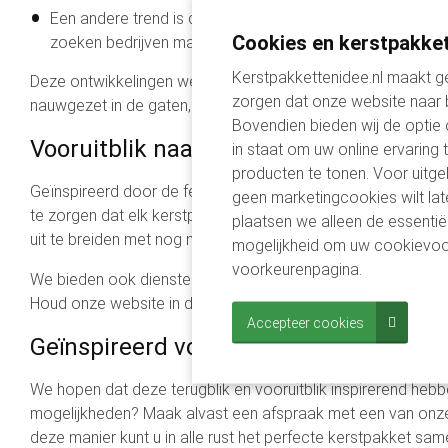
Een andere trend is de behoefte aan pakketten die welzi
Cookies en kerstpakket
zoeken bedrijven manieren om het belang van zelfzorg e
Kerstpakkettenidee.nl maakt ge
Deze ontwikkelingen weerspiegelen maatschappelijke verschu
zorgen dat onze website naar
nauwgezet in de gaten, zodat onze toekomstige kerstpakket s
Bovendien bieden wij de optie
Vooruitblik naar het komende jaar
in staat om uw online ervaring 
producten te tonen. Voor uitge
Geïnspireerd door de feedback en trends van het afgelopen 
geen marketingcookies wilt lat
te zorgen dat elk kerstpakket niet alleen een gebaar van wa
plaatsen we alleen de essentië
uit te breiden met nog meer duurzame producten, wellness ar
mogelijkheid om uw cookievoo
voorkeurenpagina.
We bieden ook diensten aan voor bedrijven die hun kerstpakk
Houd onze website in de gaten voor sneak peeks van de nie
Accepteer cookies
Geïnspireerd voor kerst 2024?
We hopen dat deze terugblik en vooruitblik inspirerend hebb
mogelijkheden? Maak alvast een afspraak met een van onz
deze manier kunt u in alle rust het perfecte kerstpakket s