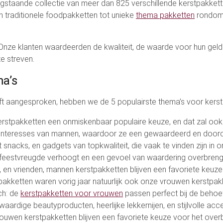
ogstaande collectie van meer dan 825 verschillende kerstpakkett
n traditionele foodpakketten tot unieke
thema pakketten
rondom 
 Onze klanten waardeerden de kwaliteit, de waarde voor hun geld
e streven.
ma’s
ft aangesproken, hebben we de 5 populairste thema’s voor kerstp
erstpakketten een onmiskenbaar populaire keuze, en dat zal ook 
en interesses van mannen, waardoor ze een gewaardeerd en door
nacks, en gadgets van topkwaliteit, die vaak te vinden zijn in 
e feestvreugde verhoogt en een gevoel van waardering overbren
 en vrienden, mannen kerstpakketten blijven een favoriete keuze 
akketten waren vorig jaar natuurlijk ook onze vrouwen kerstpakk
ich: de
kerstpakketten voor vrouwen
passen perfect bij de behoe
aardige beautyproducten, heerlijke lekkernijen, en stijlvolle ac
ouwen kerstpakketten blijven een favoriete keuze voor het overb