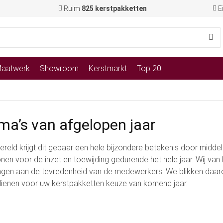
Ruim
825 kerstpakketten
E
aatwerk
Showroom
Kerstmarkt
Top 20
ma’s van afgelopen jaar
nwereld krijgt dit gebaar een hele bijzondere betekenis door midde
nen voor de inzet en toewijding gedurende het hele jaar. Wij va
dragen aan de tevredenheid van de medewerkers. We blikken daa
n dienen voor uw kerstpakketten keuze van komend jaar.