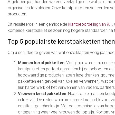
Afgelopen jaar hadden we een veelzijdige en kwalitatief ho
organisaties te voldoen. Onze kerstpakketten varieerden va
producten.
Dit resulteerde in een gemiddelde
klantbeoordeling van 9.1
.
komende kerstpakket seizoen nog hogere standaarden na t
Top 5 populairste kerstpakketten the
Om u een idee te geven van wat onze klanten vorig jaar hee
Mannen kerstpakketten
: Vorig jaar waren mannen k
kerstpakketten perfect aansluiten bij de behoeften 
hoogwaardige producten, zoals luxe dranken, gourmet s
pakketten een gevoel van luxe en verwennerij, wat d
hun harde werk of het verwennen van vaders, partners,
Vrouwen kerstpakketten
: Naast onze mannen kerstp
in trek zijn. De reden waarom spreekt natuurlijk voor z
en attent geschenk zijn. Met een combinatie van hoogw
ontspanning waar veel vrouwen dol op zijn. Kortom, vr