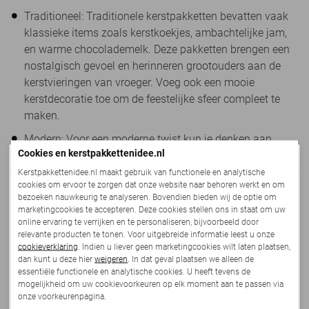
Traditioneel: Traditionele kerstpakketten bevatten vaak
klassieke items zoals kerstkoekjes, ambachtelijke jam,
en warme chocolademelk. Deze pakketten brengen een
nostalgisch gevoel en herinneren grootouders aan de
kerstvieringen van vroeger. Voeg ook een mooie
kerstdecoratie toe om de feestelijke sfeer compleet te
maken.
Modern: Voor een moderne twist kun je denken aan
Cookies en kerstpakkettenidee.nl
pakketten met trendy producten zoals gadgets, moderne
De nieuwe collectie komt eraan!
kookaccessoires, of hippe wellnessproducten. Een
Kerstpakkettenidee.nl maakt gebruik van functionele en analytische
cookies om ervoor te zorgen dat onze website naar behoren werkt en om
modern kerstpakket voor opa en oma kan bijvoorbeeld
We zijn druk bezig met het online zetten van ons
bezoeken nauwkeurig te analyseren. Bovendien bieden wij de optie om
een stijlvolle set kaarsen, een modieuze sjaal, of
vernieuwde kerstpakketten aanbod.
marketingcookies te accepteren. Deze cookies stellen ons in staat om uw
innovatieve keukengadgets bevatten.
online ervaring te verrijken en te personaliseren, bijvoorbeeld door
Deze staat uiterlijk
maandag 10 augustus
live en is
relevante producten te tonen. Voor uitgebreide informatie leest u onze
vanaf dat moment te bestellen.
BBQ en borrelen: Een thema dat zowel traditioneel als
cookieverklaring
. Indien u liever geen marketingcookies wilt laten plaatsen,
dan kunt u deze hier
weigeren
. In dat geval plaatsen we alleen de
modern kan zijn, is een BBQ of borrelpakket. Voor
essentiële functionele en analytische cookies. U heeft tevens de
Met feestelijke groet,
grootouders die van buiten koken houden, is een BBQ
mogelijkheid om uw cookievoorkeuren op elk moment aan te passen via
Team:
Kerstpakkettenidee.nl
kerstpakket een geweldige keuze. Vul het met gourmet
onze voorkeurenpagina.