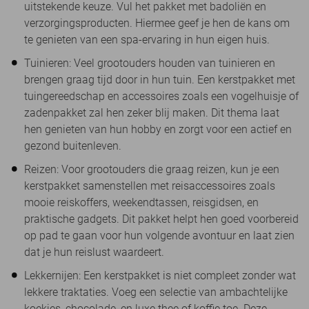
uitstekende keuze. Vul het pakket met badoliën en
verzorgingsproducten. Hiermee geef je hen de kans om
te genieten van een spa-ervaring in hun eigen huis.
Tuinieren: Veel grootouders houden van tuinieren en
brengen graag tijd door in hun tuin. Een kerstpakket met
tuingereedschap en accessoires zoals een vogelhuisje of
zadenpakket zal hen zeker blij maken. Dit thema laat
hen genieten van hun hobby en zorgt voor een actief en
gezond buitenleven.
Reizen: Voor grootouders die graag reizen, kun je een
kerstpakket samenstellen met reisaccessoires zoals
mooie reiskoffers, weekendtassen, reisgidsen, en
praktische gadgets. Dit pakket helpt hen goed voorbereid
op pad te gaan voor hun volgende avontuur en laat zien
dat je hun reislust waardeert.
Lekkernijen: Een kerstpakket is niet compleet zonder wat
lekkere traktaties. Voeg een selectie van ambachtelijke
koekjes, chocolade, en luxe thee of koffie toe. Deze