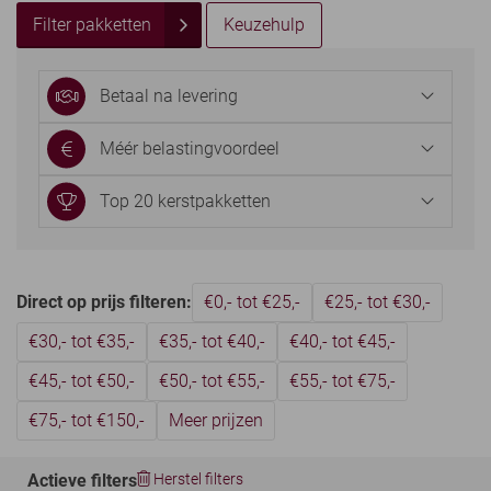
Filter pakketten
Keuzehulp
Betaal na levering
Méér belastingvoordeel
Top 20 kerstpakketten
Direct op prijs filteren:
€0,- tot €25,-
€25,- tot €30,-
€30,- tot €35,-
€35,- tot €40,-
€40,- tot €45,-
€45,- tot €50,-
€50,- tot €55,-
€55,- tot €75,-
€75,- tot €150,-
Meer prijzen
Actieve filters
Herstel filters