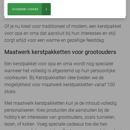
sauzen, marinades, en BBQ-tools. Voor borrelen kun je
Bekijk collectie
een selectie van luxe kazen, fijne wijnen, en charcuterie
Accepteer cookies
toevoegen.
Of je nu kiest voor traditioneel of modern, een kerstpakket
voor opa en oma dat aansluit bij hun interesses en stijl
zorgt altijd voor een warme en gezellige feestdag.
Maatwerk kerstpakketten voor grootouders
Een kerstpakket voor opa en oma wordt nog specialer
wanneer het volledig is afgestemd op hun persoonlijke
voorkeuren. Bij Kerstpakketten idee bieden we de
mogelijkheid voor maatwerk kerstpakketten vanaf 100
stuks.
Met maatwerk kerstpakketten kun je de inhoud volledig
personaliseren. Kies producten die aansluiten bij de
hobby's en interesses van grootouders, zoals tuinieren,
lezen, of koken. Voeg speciale cadeaus toe die hen