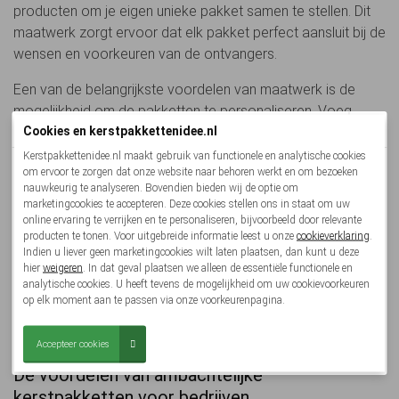
producten om je eigen unieke pakket samen te stellen. Dit
maatwerk zorgt ervoor dat elk pakket perfect aansluit bij de
wensen en voorkeuren van de ontvangers.
Een van de belangrijkste voordelen van maatwerk is de
mogelijkheid om de pakketten te personaliseren. Voeg
De nieuwe collectie komt eraan!
Cookies en kerstpakkettenidee.nl
bijvoorbeeld een kaartje met een persoonlijke boodschap
toe, of laat het pakket voorzien van het logo van je bedrijf.
Kerstpakkettenidee.nl maakt gebruik van functionele en analytische cookies
We zijn druk bezig met het online zetten van ons
om ervoor te zorgen dat onze website naar behoren werkt en om bezoeken
Dit geeft het geschenk een extra speciaal en persoonlijk
nauwkeurig te analyseren. Bovendien bieden wij de optie om
vernieuwde kerstpakketten aanbod.
tintje.
marketingcookies te accepteren. Deze cookies stellen ons in staat om uw
Deze staat uiterlijk
maandag 10 augustus
live en is
online ervaring te verrijken en te personaliseren, bijvoorbeeld door relevante
Het personaliseren van kerstpakketten maakt ze niet alleen
vanaf dat moment te bestellen.
producten te tonen. Voor uitgebreide informatie leest u onze
cookieverklaring
.
bijzonder, maar ook uniek. Elk pakket kan worden
Indien u liever geen marketingcookies wilt laten plaatsen, dan kunt u deze
hier
weigeren
. In dat geval plaatsen we alleen de essentiële functionele en
afgestemd op de specifieke smaak van de ontvangers, met
Met feestelijke groet,
analytische cookies. U heeft tevens de mogelijkheid om uw cookievoorkeuren
een selectie van ambachtelijke kerstgeschenken zoals
Team:
Kerstpakkettenidee.nl
op elk moment aan te passen via onze voorkeurenpagina.
handgemaakte bonbons, lokale kazen, en authentieke
decoraties.
Bekijk collectie
Accepteer cookies
De voordelen van ambachtelijke
kerstpakketten voor bedrijven